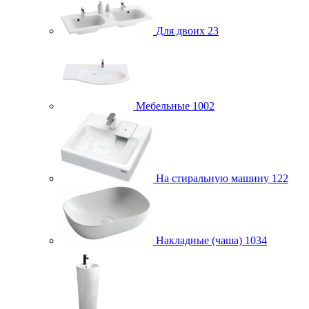
Для двоих
23
Мебельные
1002
На стиральную машину
122
Накладные (чаша)
1034