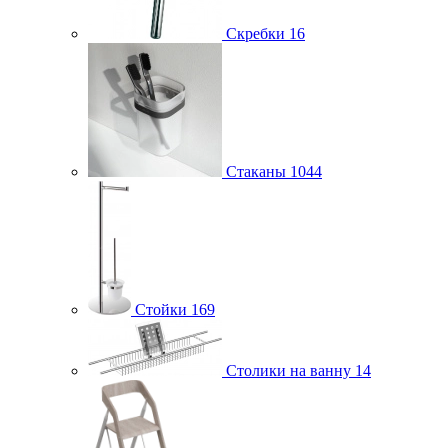
Скребки
16
Стаканы
1044
Стойки
169
Столики на ванну
14