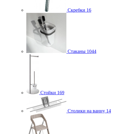
Скребки
16
Стаканы
1044
Стойки
169
Столики на ванну
14