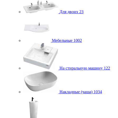
Для двоих
23
Мебельные
1002
На стиральную машину
122
Накладные (чаша)
1034