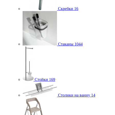
Скребки
16
Стаканы
1044
Стойки
169
Столики на ванну
14