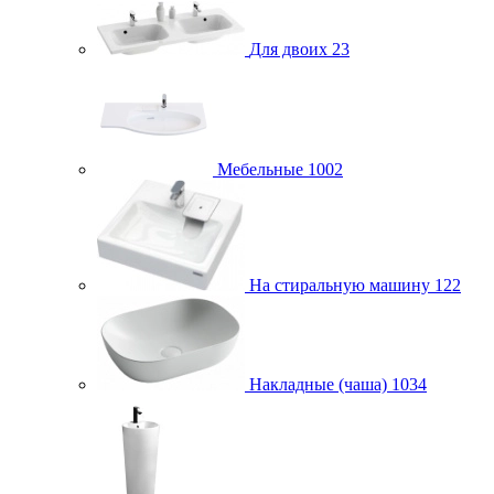
Для двоих
23
Мебельные
1002
На стиральную машину
122
Накладные (чаша)
1034