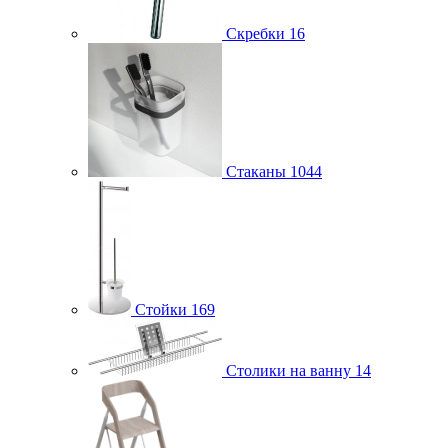
Скребки
16
Стаканы
1044
Стойки
169
Столики на ванну
14