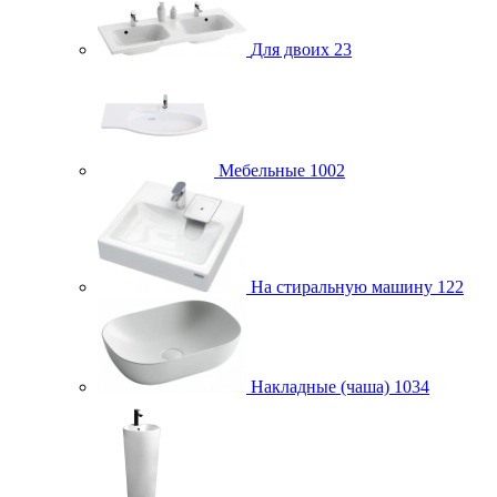
Для двоих
23
Мебельные
1002
На стиральную машину
122
Накладные (чаша)
1034