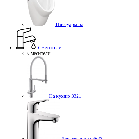
Писсуары
52
Смесители
Смесители
На кухню
3321
Для раковины
4637