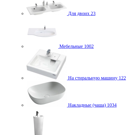
Для двоих
23
Мебельные
1002
На стиральную машину
122
Накладные (чаша)
1034