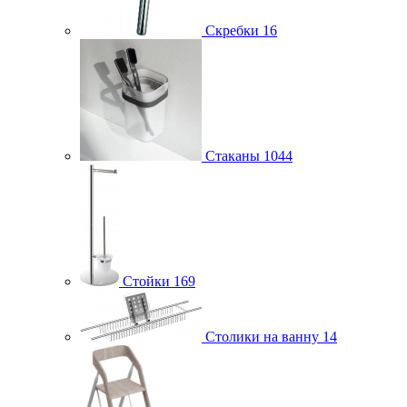
Скребки
16
Стаканы
1044
Стойки
169
Столики на ванну
14