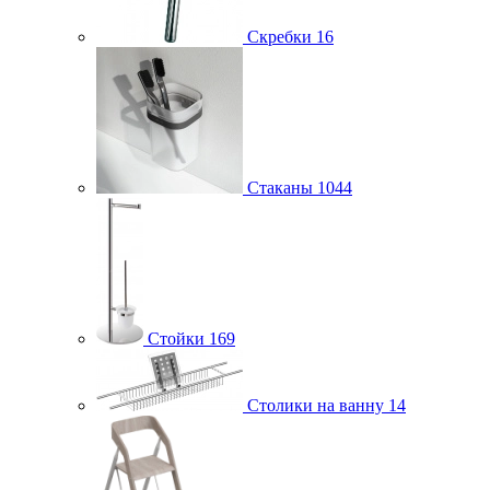
Скребки
16
Стаканы
1044
Стойки
169
Столики на ванну
14