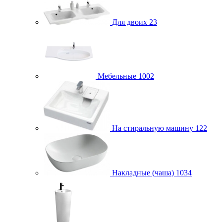
Для двоих
23
Мебельные
1002
На стиральную машину
122
Накладные (чаша)
1034