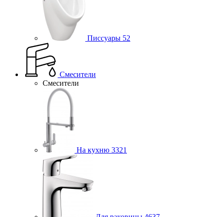
Писсуары
52
Смесители
Смесители
На кухню
3321
Для раковины
4637