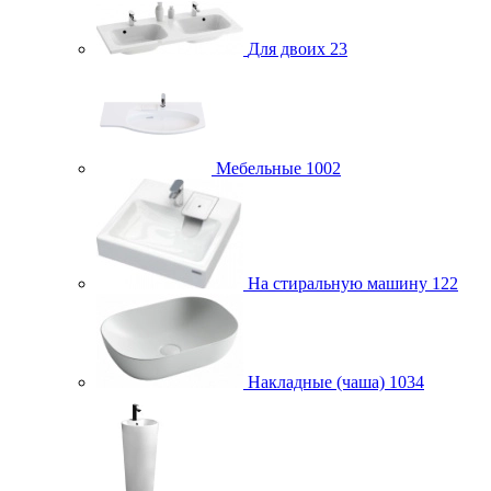
Для двоих
23
Мебельные
1002
На стиральную машину
122
Накладные (чаша)
1034