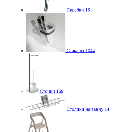
Скребки
16
Стаканы
1044
Стойки
169
Столики на ванну
14