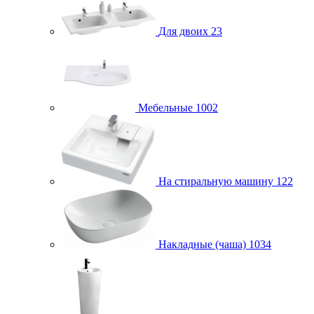
Для двоих
23
Мебельные
1002
На стиральную машину
122
Накладные (чаша)
1034