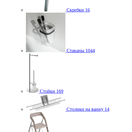
Скребки
16
Стаканы
1044
Стойки
169
Столики на ванну
14