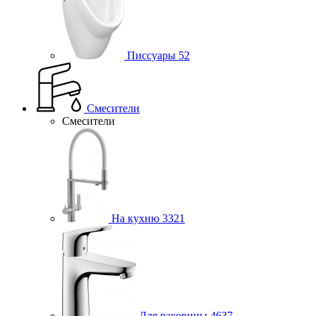
Писсуары
52
Смесители
Смесители
На кухню
3321
Для раковины
4637