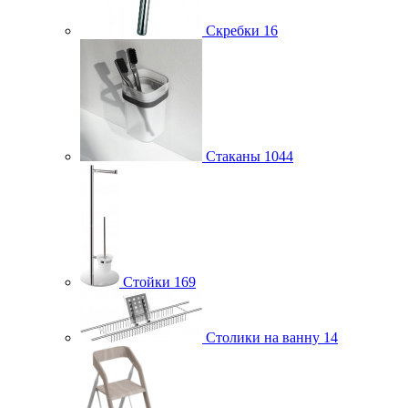
Скребки
16
Стаканы
1044
Стойки
169
Столики на ванну
14