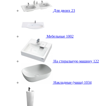
Для двоих
23
Мебельные
1002
На стиральную машину
122
Накладные (чаша)
1034