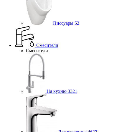
Писсуары
52
Смесители
Смесители
На кухню
3321
Для раковины
4637