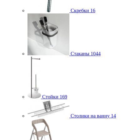
Скребки
16
Стаканы
1044
Стойки
169
Столики на ванну
14