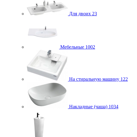
Для двоих
23
Мебельные
1002
На стиральную машину
122
Накладные (чаша)
1034