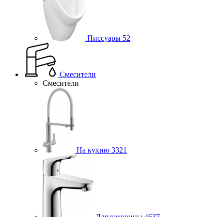
Писсуары
52
Смесители
Смесители
На кухню
3321
Для раковины
4637