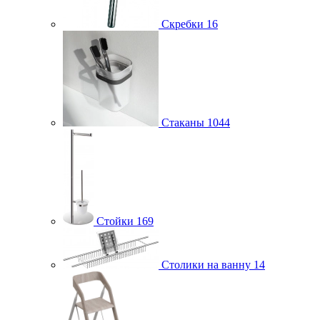
Скребки
16
Стаканы
1044
Стойки
169
Столики на ванну
14