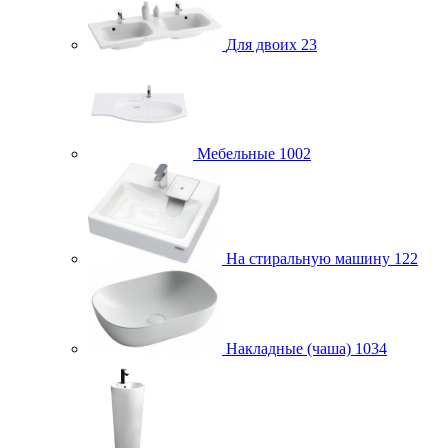
Для двоих
23
Мебельные
1002
На стиральную машину
122
Накладные (чаша)
1034