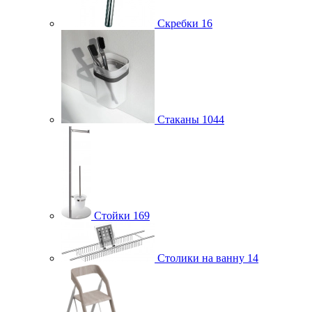
Скребки
16
Стаканы
1044
Стойки
169
Столики на ванну
14