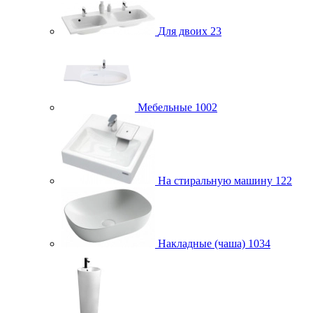
Для двоих
23
Мебельные
1002
На стиральную машину
122
Накладные (чаша)
1034