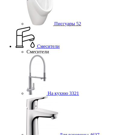
Писсуары
52
Смесители
Смесители
На кухню
3321
Для раковины
4637