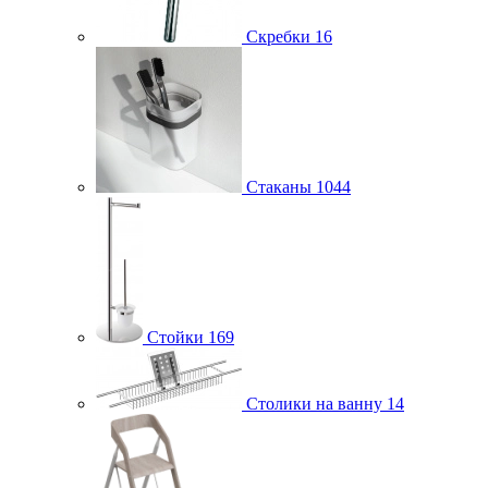
Скребки
16
Стаканы
1044
Стойки
169
Столики на ванну
14