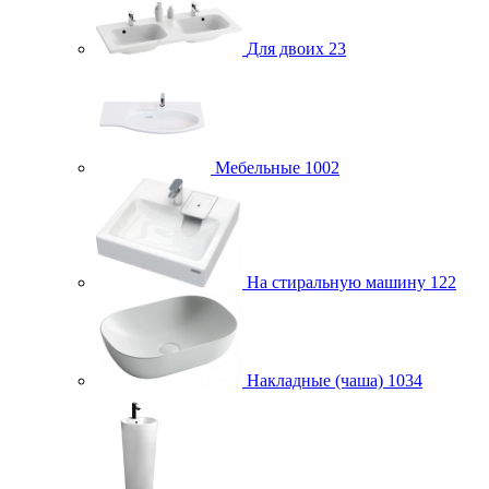
Для двоих
23
Мебельные
1002
На стиральную машину
122
Накладные (чаша)
1034