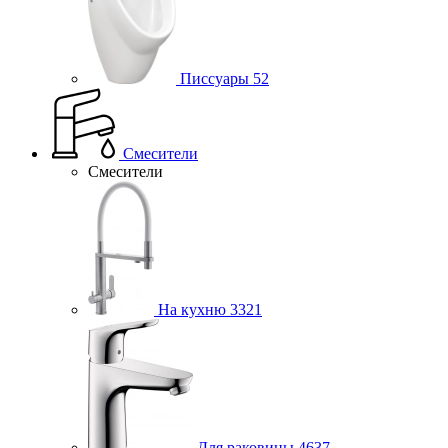
Писсуары
52
Смесители
Смесители
На кухню
3321
Для раковины
4637