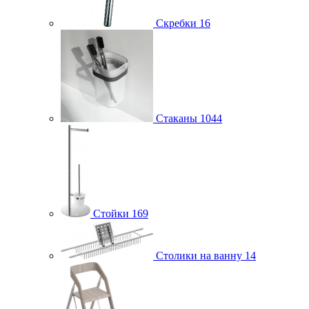
Скребки
16
Стаканы
1044
Стойки
169
Столики на ванну
14