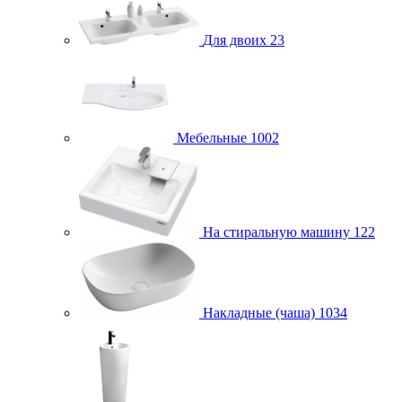
Для двоих
23
Мебельные
1002
На стиральную машину
122
Накладные (чаша)
1034