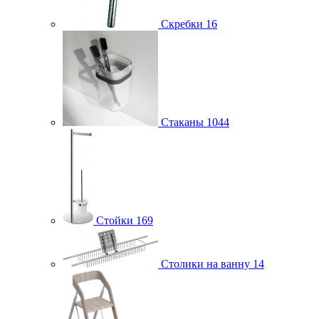
Скребки
16
Стаканы
1044
Стойки
169
Столики на ванну
14