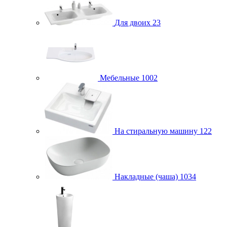
Для двоих
23
Мебельные
1002
На стиральную машину
122
Накладные (чаша)
1034