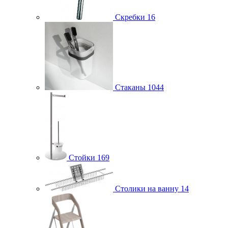
Скребки
16
Стаканы
1044
Стойки
169
Столики на ванну
14