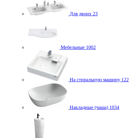
Для двоих
23
Мебельные
1002
На стиральную машину
122
Накладные (чаша)
1034