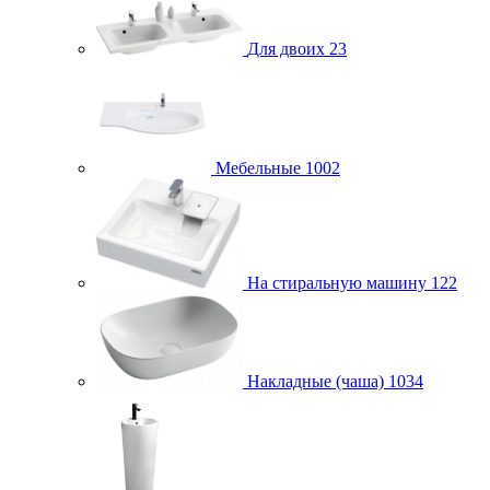
Для двоих
23
Мебельные
1002
На стиральную машину
122
Накладные (чаша)
1034