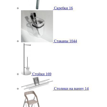
Скребки
16
Стаканы
1044
Стойки
169
Столики на ванну
14