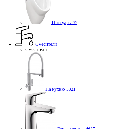
Писсуары
52
Смесители
Смесители
На кухню
3321
Для раковины
4637