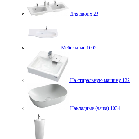
Для двоих
23
Мебельные
1002
На стиральную машину
122
Накладные (чаша)
1034