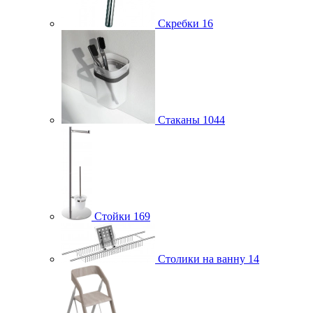
Скребки
16
Стаканы
1044
Стойки
169
Столики на ванну
14