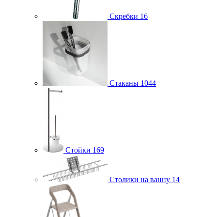
Скребки
16
Стаканы
1044
Стойки
169
Столики на ванну
14