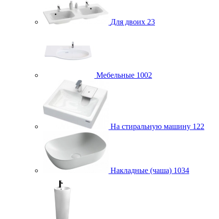
Для двоих
23
Мебельные
1002
На стиральную машину
122
Накладные (чаша)
1034