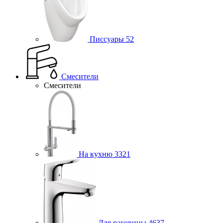
Писсуары
52
Смесители
Смесители
На кухню
3321
Для раковины
4637