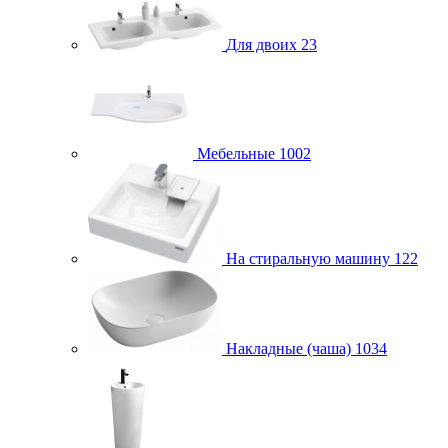
Для двоих
23
Мебельные
1002
На стиральную машину
122
Накладные (чаша)
1034