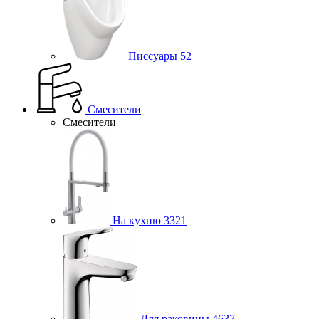
Писсуары
52
Смесители
Смесители
На кухню
3321
Для раковины
4637