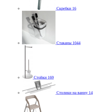
Скребки
16
Стаканы
1044
Стойки
169
Столики на ванну
14