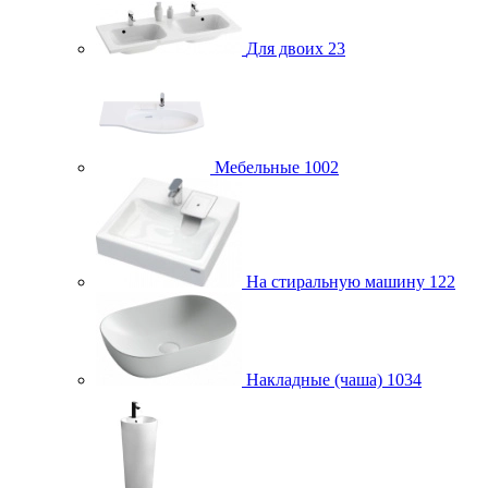
Для двоих
23
Мебельные
1002
На стиральную машину
122
Накладные (чаша)
1034