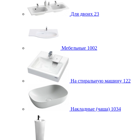
Для двоих
23
Мебельные
1002
На стиральную машину
122
Накладные (чаша)
1034