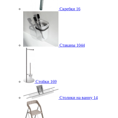
Скребки
16
Стаканы
1044
Стойки
169
Столики на ванну
14