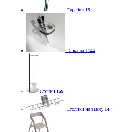
Скребки
16
Стаканы
1044
Стойки
169
Столики на ванну
14