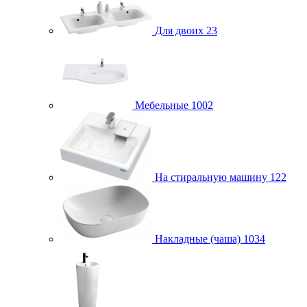
Для двоих
23
Мебельные
1002
На стиральную машину
122
Накладные (чаша)
1034