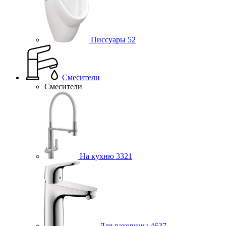
Писсуары
52
Смесители
Смесители
На кухню
3321
Для раковины
4637