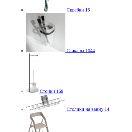
Скребки
16
Стаканы
1044
Стойки
169
Столики на ванну
14