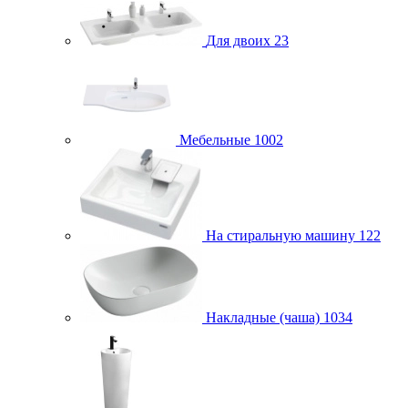
Для двоих
23
Мебельные
1002
На стиральную машину
122
Накладные (чаша)
1034