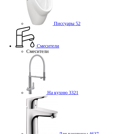
Писсуары
52
Смесители
Смесители
На кухню
3321
Для раковины
4637