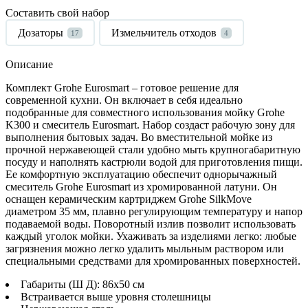
Составить свой набор
Дозаторы
Измельчитель отходов
17
4
Описание
Комплект
Grohe
Eurosmart
– готовое решение для
современной кухни. Он включает в себя идеально
подобранные для совместного использования мойку
Grohe
K
300 и смеситель
Eurosmart
. Набор создаст рабочую зону для
выполнения бытовых задач. Во вместительной мойке из
прочной нержавеющей стали удобно мыть крупногабаритную
посуду и наполнять кастрюли водой для приготовления пищи.
Ее комфортную эксплуатацию обеспечит однорычажный
смеситель
Grohe
Eurosmart
из хромированной латуни. Он
оснащен керамическим картриджем
Grohe
SilkMove
диаметром 35 мм, плавно регулирующим температуру и напор
подаваемой воды. Поворотный излив позволит использовать
каждый уголок мойки. Ухаживать за изделиями легко: любые
загрязнения можно легко удалить мыльным раствором или
специальными средствами для хромированных поверхностей.
Габариты (Ш Д): 86x50 см
Встраивается выше уровня столешницы