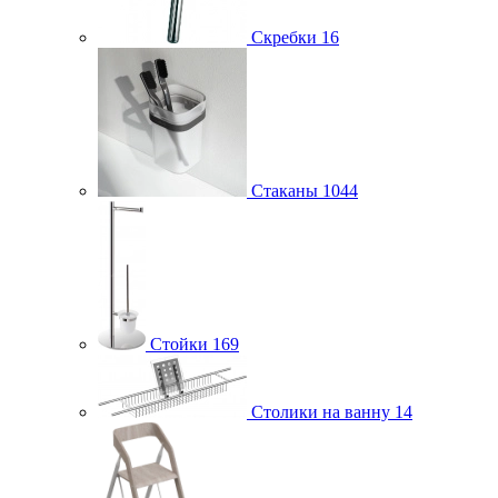
Скребки
16
Стаканы
1044
Стойки
169
Столики на ванну
14