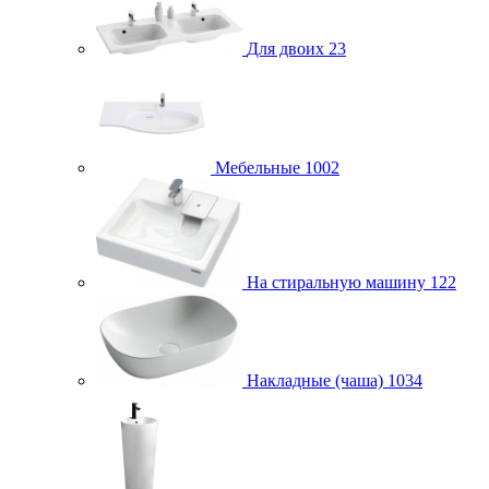
Для двоих
23
Мебельные
1002
На стиральную машину
122
Накладные (чаша)
1034