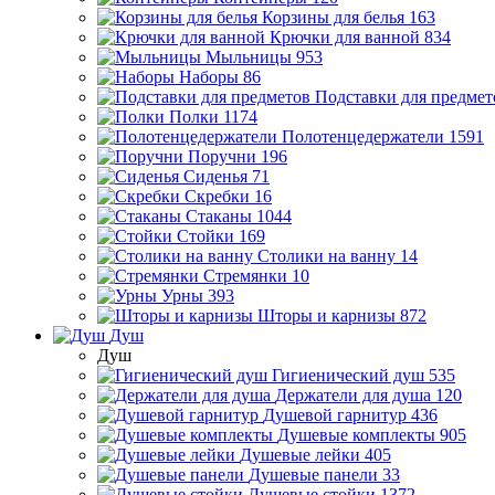
Корзины для белья
163
Крючки для ванной
834
Мыльницы
953
Наборы
86
Подставки для предмет
Полки
1174
Полотенцедержатели
1591
Поручни
196
Сиденья
71
Скребки
16
Стаканы
1044
Стойки
169
Столики на ванну
14
Стремянки
10
Урны
393
Шторы и карнизы
872
Душ
Душ
Гигиенический душ
535
Держатели для душа
120
Душевой гарнитур
436
Душевые комплекты
905
Душевые лейки
405
Душевые панели
33
Душевые стойки
1372