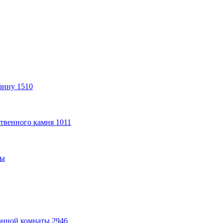
анну
1510
твенного камня
1011
ты
анной комнаты
2946