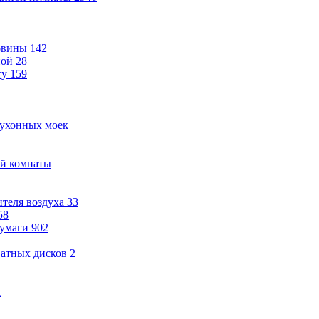
овины
142
ной
28
ту
159
кухонных моек
ой комнаты
теля воздуха
33
58
бумаги
902
ватных дисков
2
1