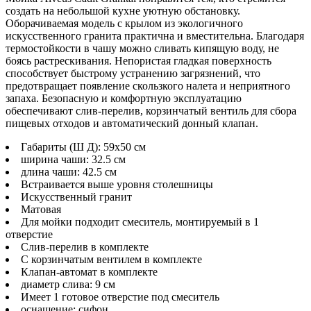
создать на небольшой кухне уютную обстановку.
Оборачиваемая модель с крылом из экологичного
искусственного гранита практична и вместительна. Благодаря
термостойкости в чашу можно сливать кипящую воду, не
боясь растрескивания. Непористая гладкая поверхность
способствует быстрому устранению загрязнений, что
предотвращает появление скользкого налета и неприятного
запаха. Безопасную и комфортную эксплуатацию
обеспечивают слив-перелив, корзинчатый вентиль для сбора
пищевых отходов и автоматический донный клапан.
Габариты (Ш Д): 59x50 см
ширина чаши: 32.5 см
длина чаши: 42.5 см
Встраивается выше уровня столешницы
Искусственный гранит
Матовая
Для мойки подходит смеситель, монтируемый в 1
отверстие
Слив-перелив в комплекте
С корзинчатым вентилем в комплекте
Клапан-автомат в комплекте
диаметр слива: 9 см
Имеет 1 готовое отверстие под смеситель
оснащение: сифон