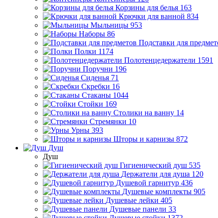
Корзины для белья
163
Крючки для ванной
834
Мыльницы
953
Наборы
86
Подставки для предмет
Полки
1174
Полотенцедержатели
1591
Поручни
196
Сиденья
71
Скребки
16
Стаканы
1044
Стойки
169
Столики на ванну
14
Стремянки
10
Урны
393
Шторы и карнизы
872
Душ
Душ
Гигиенический душ
535
Держатели для душа
120
Душевой гарнитур
436
Душевые комплекты
905
Душевые лейки
405
Душевые панели
33
Душевые стойки
1372