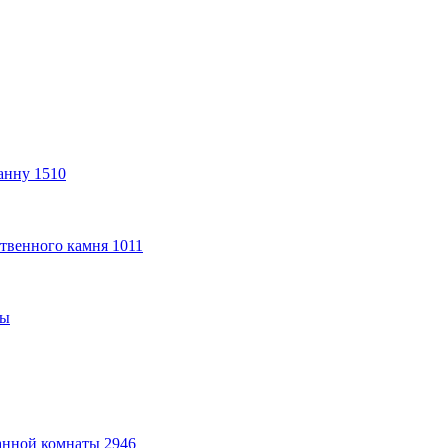
анну
1510
твенного камня
1011
ты
анной комнаты
2946