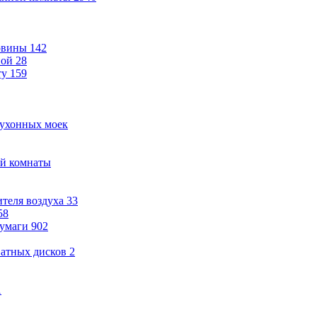
овины
142
ной
28
ту
159
кухонных моек
ой комнаты
теля воздуха
33
58
бумаги
902
ватных дисков
2
1