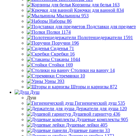
Корзины для белья
163
Крючки для ванной
834
Мыльницы
953
Наборы
86
Подставки для предмет
Полки
1174
Полотенцедержатели
1591
Поручни
196
Сиденья
71
Скребки
16
Стаканы
1044
Стойки
169
Столики на ванну
14
Стремянки
10
Урны
393
Шторы и карнизы
872
Душ
Душ
Гигиенический душ
535
Держатели для душа
120
Душевой гарнитур
436
Душевые комплекты
905
Душевые лейки
405
Душевые панели
33
Душевые стойки
1372