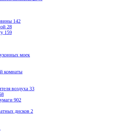
овины
142
ной
28
ту
159
кухонных моек
ой комнаты
теля воздуха
33
58
бумаги
902
ватных дисков
2
1