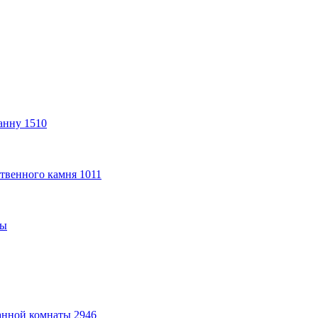
анну
1510
твенного камня
1011
ты
анной комнаты
2946