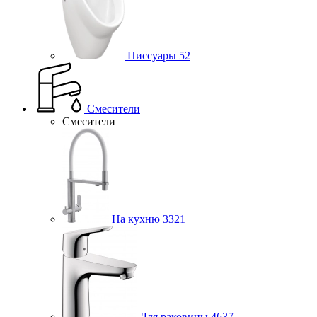
Писсуары
52
Смесители
Смесители
На кухню
3321
Для раковины
4637