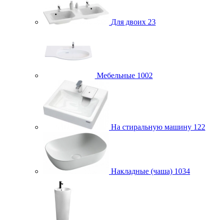
Для двоих
23
Мебельные
1002
На стиральную машину
122
Накладные (чаша)
1034