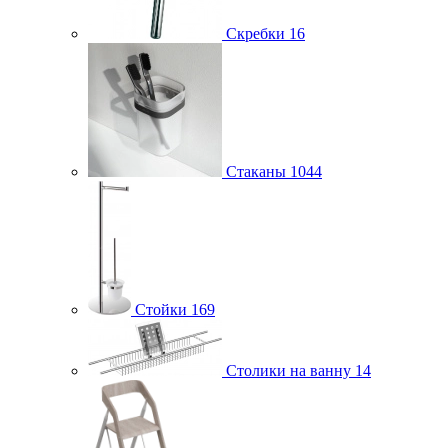
Скребки
16
Стаканы
1044
Стойки
169
Столики на ванну
14