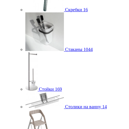
Скребки
16
Стаканы
1044
Стойки
169
Столики на ванну
14