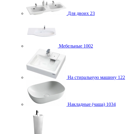
Для двоих
23
Мебельные
1002
На стиральную машину
122
Накладные (чаша)
1034