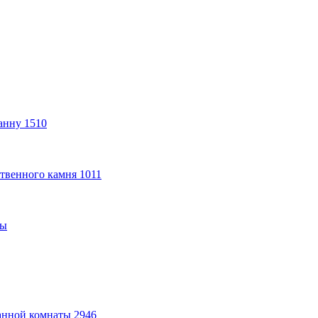
анну
1510
твенного камня
1011
ты
анной комнаты
2946