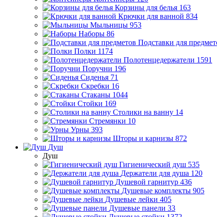
Корзины для белья
163
Крючки для ванной
834
Мыльницы
953
Наборы
86
Подставки для предмет
Полки
1174
Полотенцедержатели
1591
Поручни
196
Сиденья
71
Скребки
16
Стаканы
1044
Стойки
169
Столики на ванну
14
Стремянки
10
Урны
393
Шторы и карнизы
872
Душ
Душ
Гигиенический душ
535
Держатели для душа
120
Душевой гарнитур
436
Душевые комплекты
905
Душевые лейки
405
Душевые панели
33
Душевые стойки
1372