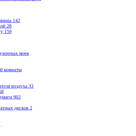
овины
142
ной
28
ту
159
кухонных моек
ой комнаты
теля воздуха
33
58
бумаги
902
ватных дисков
2
1