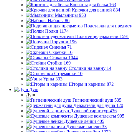
Корзины для белья
163
Крючки для ванной
834
Мыльницы
953
Наборы
86
Подставки для предмет
Полки
1174
Полотенцедержатели
1591
Поручни
196
Сиденья
71
Скребки
16
Стаканы
1044
Стойки
169
Столики на ванну
14
Стремянки
10
Урны
393
Шторы и карнизы
872
Душ
Душ
Гигиенический душ
535
Держатели для душа
120
Душевой гарнитур
436
Душевые комплекты
905
Душевые лейки
405
Душевые панели
33
Душевые стойки
1372