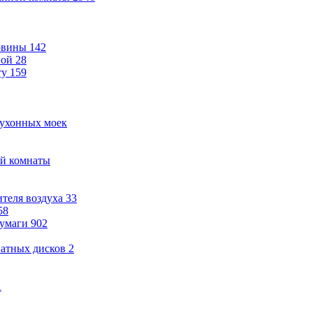
овины
142
ной
28
ту
159
кухонных моек
ой комнаты
теля воздуха
33
58
бумаги
902
ватных дисков
2
1