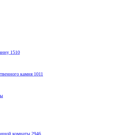
анну
1510
твенного камня
1011
ты
анной комнаты
2946