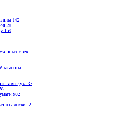
овины
142
ной
28
ту
159
кухонных моек
ой комнаты
теля воздуха
33
58
бумаги
902
ватных дисков
2
1