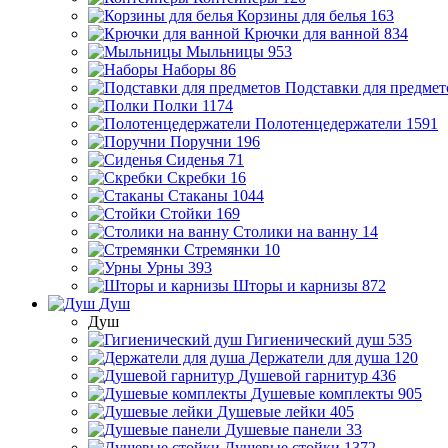
Корзины для белья
163
Крючки для ванной
834
Мыльницы
953
Наборы
86
Подставки для предмет
Полки
1174
Полотенцедержатели
1591
Поручни
196
Сиденья
71
Скребки
16
Стаканы
1044
Стойки
169
Столики на ванну
14
Стремянки
10
Урны
393
Шторы и карнизы
872
Душ
Душ
Гигиенический душ
535
Держатели для душа
120
Душевой гарнитур
436
Душевые комплекты
905
Душевые лейки
405
Душевые панели
33
Душевые стойки
1372