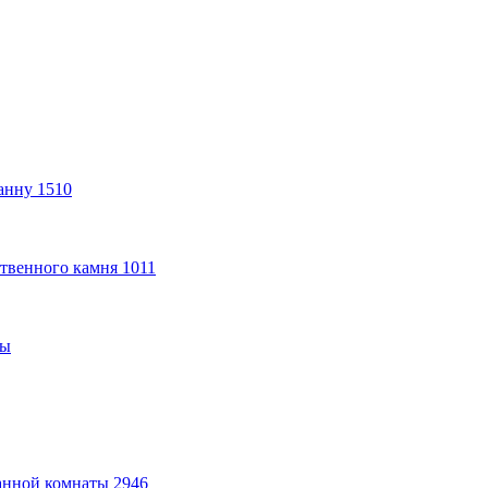
анну
1510
твенного камня
1011
ты
анной комнаты
2946