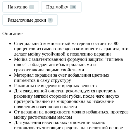
На кухню
Под мойку
6
10
Разделочные доски
2
Описание
Специальный композитный материал состоит на 80
процентов из самого твердого компонента - гранита, что
делает мойку устойчивой к появлению царапин
Мойка с запатентованной формулой защиты "гигиена
плюс" - обладает антибактериальными и
грязеотталкивающими свойствами
Материал окрашен за счет добавления цветных
пигментов в саму структуру
Раковины не выделяют вредных веществ
Для ежедневной очистки рекомендуется протереть
раковину мягкой стороной губки, после чего насухо
протереть тканью из микроволокна во избежание
появления известкового налета
От царапин на поверхности можно избавиться, протерев
мойку растительным маслом
Для удаления известковых отложений можно
использовать чистящие средства на кислотной основе