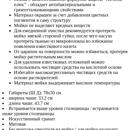
плюс" - обладает антибактериальными и
грязеотталкивающими свойствами
Материал окрашен за счет добавления цветных
пигментов в саму структуру
Мойки не выделяют вредных веществ
Для ежедневной очистки рекомендуется протереть
мойку мягкой стороной губки, после чего насухо
протереть тканью из микроволокна во избежание
появления известкового налета
От царапин на поверхности можно избавиться, протерев
мойку растительным маслом
Для удаления известковых отложений можно
использовать чистящие средства на кислотной основе
Избегайте высокоагрессивных чистящих средств на
основе растворителей
Материал мойки выдерживает высокие температуры
Габариты (Ш Д): 78x50 см
ширина чаши: 33.2 см
длина чаши: 43.7 см
Встраивается выше уровня столешницы / встраивается
ниже уровня столешницы
Искусственный гранит
Матовая
Без монтажа смесителя на мойку / для мойки подходит